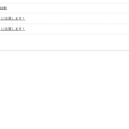
始動
』に出展します！
』に出展します！